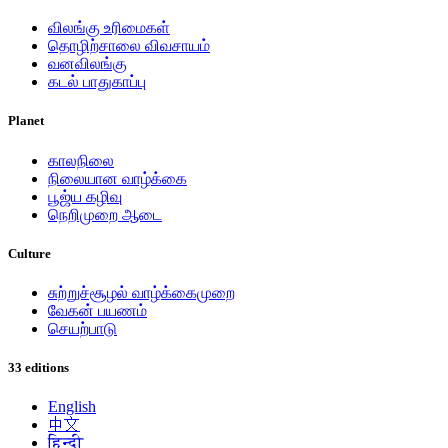
விலங்கு உரிமைகள்
தொழிற்சாலை விவசாயம்
வனவிலங்கு
கடல் பாதுகாப்பு
Planet
காலநிலை
நிலையான வாழ்க்கை
பூஜ்ய கழிவு
நெறிமுறை ஆடை
Culture
சுற்றுச்சூழல் வாழ்க்கைமுறை
வேகன் பயணம்
செயற்பாடு
33 editions
English
中文
हिन्दी