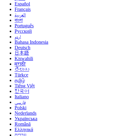
Español
Français
العربية
বাংলা
Português
Русский
اردو
Bahasa Indonesia
Deutsch
日本語
Kiswahili
मराठी
తెలుగు
Türkçe
தமிழ்
Tiếng Việt
한국어
Italiano
فارسی
Polski
Nederlands
Українська
Română
Ελληνικά
עברית