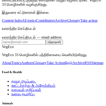
உணவு தயாரிப்பு குறித்த செய்திகள் மற்றும் வழிகாட்டிகள். VegEco
33 மொழிகளில் வழங்குகிறது.
இதுவரை கட்டுரைகள் இல்லை.
Content hubs
All topics
Contributors
Archive
Glossary
Take action
வாராந்திர செய்திமடல்
வாராந்திர செய்திமடல்
— email address
சந்தாதாரர்
VegEco
VegEco 33 மொழிகளில் பத்திரிகையை வெளியிடுகிறது.
About
Topics
Authors
Glossary
Take Action
தேடு
Archive
RSS
Sitemap
Food & Health
தாவர அடிப்படை
ஊட்டச்சத்து & ஆரோக்கியம்
சமையல் குறிப்புகள்
உணவு தயாரிப்பு
Animals