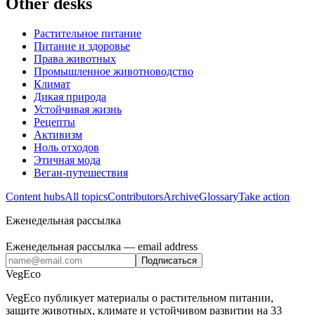
Other desks
Растительное питание
Питание и здоровье
Права животных
Промышленное животноводство
Климат
Дикая природа
Устойчивая жизнь
Рецепты
Активизм
Ноль отходов
Этичная мода
Веган-путешествия
Content hubs
All topics
Contributors
Archive
Glossary
Take action
Еженедельная рассылка
Еженедельная рассылка
— email address
Подписаться
VegEco
VegEco публикует материалы о растительном питании,
защите животных, климате и устойчивом развитии на 33