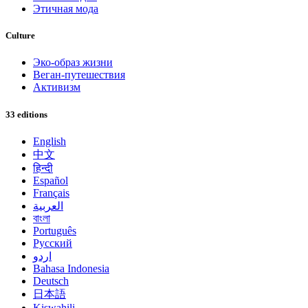
Этичная мода
Culture
Эко-образ жизни
Веган-путешествия
Активизм
33 editions
English
中文
हिन्दी
Español
Français
العربية
বাংলা
Português
Русский
اردو
Bahasa Indonesia
Deutsch
日本語
Kiswahili