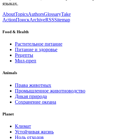
языках.
About
Topics
Authors
Glossary
Take
Action
Поиск
Archive
RSS
Sitemap
Food & Health
Растительное питание
Питание и здоровье
Рецепты
Мил-преп
Animals
Права животных
Промышленное животноводство
Дикая природа
Сохранение океана
Planet
Климат
Устойчивая жизнь
Ноль отходов