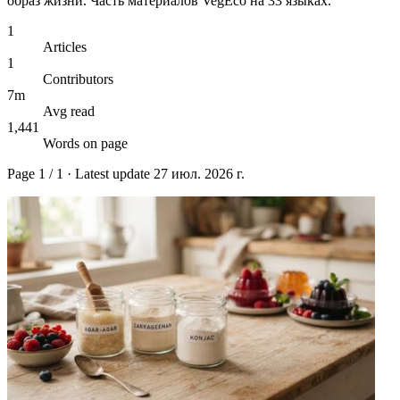
образ жизни. Часть материалов VegEco на 33 языках.
1
Articles
1
Contributors
7m
Avg read
1,441
Words on page
Page
1
/
1
· Latest update
27 июл. 2026 г.