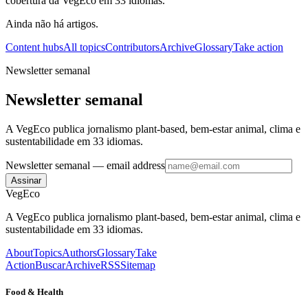
cobertura da VegEco em 33 idiomas.
Ainda não há artigos.
Content hubs
All topics
Contributors
Archive
Glossary
Take action
Newsletter semanal
Newsletter semanal
A VegEco publica jornalismo plant-based, bem-estar animal, clima e
sustentabilidade em 33 idiomas.
Newsletter semanal
— email address
Assinar
VegEco
A VegEco publica jornalismo plant-based, bem-estar animal, clima e
sustentabilidade em 33 idiomas.
About
Topics
Authors
Glossary
Take
Action
Buscar
Archive
RSS
Sitemap
Food & Health