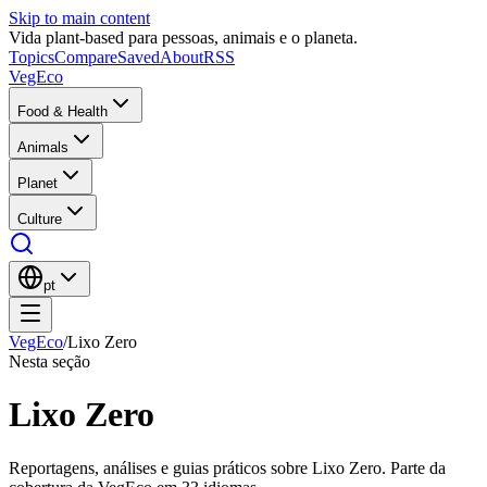
Skip to main content
Vida plant-based para pessoas, animais e o planeta.
Topics
Compare
Saved
About
RSS
VegEco
Food & Health
Animals
Planet
Culture
pt
VegEco
/
Lixo Zero
Nesta seção
Lixo Zero
Reportagens, análises e guias práticos sobre Lixo Zero. Parte da