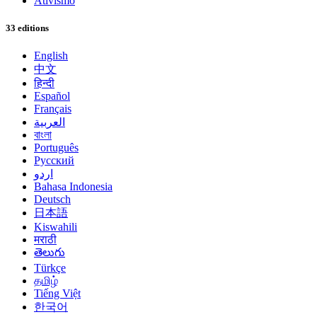
Ativismo
33 editions
English
中文
हिन्दी
Español
Français
العربية
বাংলা
Português
Русский
اردو
Bahasa Indonesia
Deutsch
日本語
Kiswahili
मराठी
తెలుగు
Türkçe
தமிழ்
Tiếng Việt
한국어