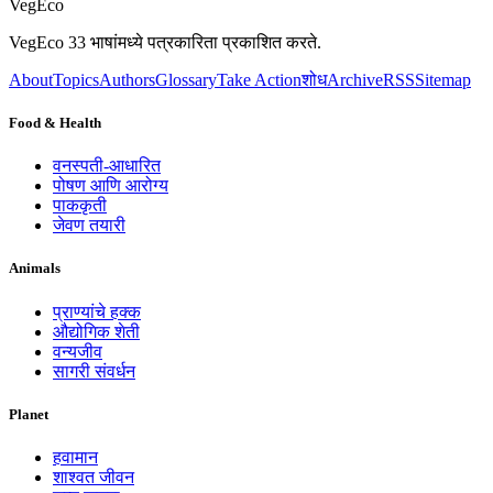
VegEco
VegEco 33 भाषांमध्ये पत्रकारिता प्रकाशित करते.
About
Topics
Authors
Glossary
Take Action
शोध
Archive
RSS
Sitemap
Food & Health
वनस्पती-आधारित
पोषण आणि आरोग्य
पाककृती
जेवण तयारी
Animals
प्राण्यांचे हक्क
औद्योगिक शेती
वन्यजीव
सागरी संवर्धन
Planet
हवामान
शाश्वत जीवन