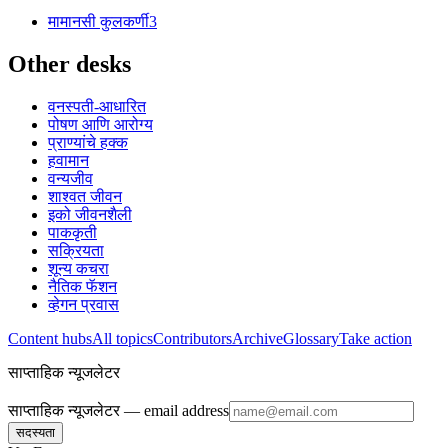
मा
मानसी कुलकर्णी
3
Other desks
वनस्पती-आधारित
पोषण आणि आरोग्य
प्राण्यांचे हक्क
हवामान
वन्यजीव
शाश्वत जीवन
इको जीवनशैली
पाककृती
सक्रियता
शून्य कचरा
नैतिक फॅशन
व्हेगन प्रवास
Content hubs
All topics
Contributors
Archive
Glossary
Take action
साप्ताहिक न्यूजलेटर
साप्ताहिक न्यूजलेटर
— email address
सदस्यता