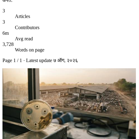
करते.
3
Articles
3
Contributors
6m
Avg read
3,728
Words on page
Page
1
/
1
· Latest update
७ ऑग, २०२६