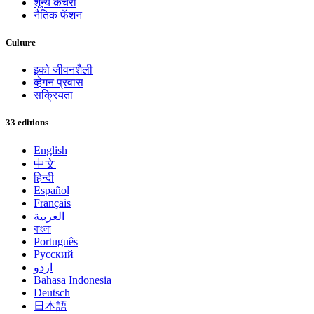
शून्य कचरा
नैतिक फॅशन
Culture
इको जीवनशैली
व्हेगन प्रवास
सक्रियता
33 editions
English
中文
हिन्दी
Español
Français
العربية
বাংলা
Português
Русский
اردو
Bahasa Indonesia
Deutsch
日本語