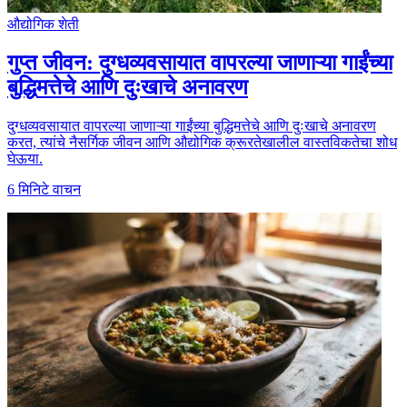
औद्योगिक शेती
गुप्त जीवन: दुग्धव्यवसायात वापरल्या जाणाऱ्या गाईंच्या
बुद्धिमत्तेचे आणि दुःखाचे अनावरण
दुग्धव्यवसायात वापरल्या जाणाऱ्या गाईंच्या बुद्धिमत्तेचे आणि दुःखाचे अनावरण
करत, त्यांचे नैसर्गिक जीवन आणि औद्योगिक क्रूरतेखालील वास्तविकतेचा शोध
घेऊया.
6
मिनिटे वाचन