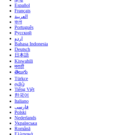
Español
Français
العربية
বাংলা
Português
Русский
اردو
Bahasa Indonesia
Deutsch
日本語
Kiswahili
मराठी
తెలుగు
Türkçe
தமிழ்
Tiếng Việt
한국어
Italiano
فارسی
Polski
Nederlands
Українська
Română
Ελληνικά