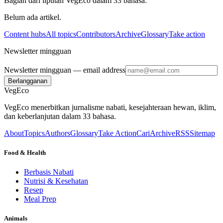
Bagian dari liputan VegEco dalam 33 bahasa.
Belum ada artikel.
Content hubs
All topics
Contributors
Archive
Glossary
Take action
Newsletter mingguan
Newsletter mingguan
— email address
Berlangganan
VegEco
VegEco menerbitkan jurnalisme nabati, kesejahteraan hewan, iklim,
dan keberlanjutan dalam 33 bahasa.
About
Topics
Authors
Glossary
Take Action
Cari
Archive
RSS
Sitemap
Food & Health
Berbasis Nabati
Nutrisi & Kesehatan
Resep
Meal Prep
Animals