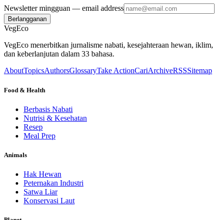
Newsletter mingguan
— email address
Berlangganan
VegEco
VegEco menerbitkan jurnalisme nabati, kesejahteraan hewan, iklim,
dan keberlanjutan dalam 33 bahasa.
About
Topics
Authors
Glossary
Take Action
Cari
Archive
RSS
Sitemap
Food & Health
Berbasis Nabati
Nutrisi & Kesehatan
Resep
Meal Prep
Animals
Hak Hewan
Peternakan Industri
Satwa Liar
Konservasi Laut
Planet