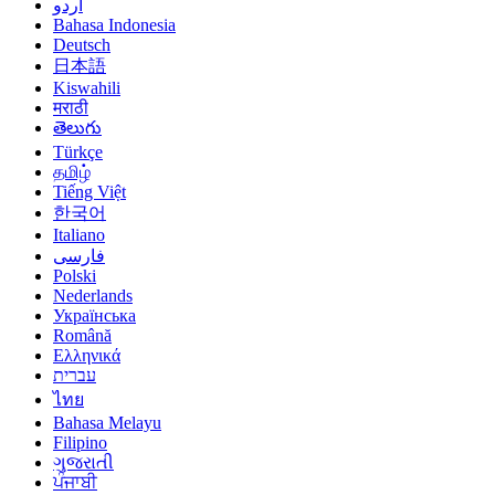
اردو
Bahasa Indonesia
Deutsch
日本語
Kiswahili
मराठी
తెలుగు
Türkçe
தமிழ்
Tiếng Việt
한국어
Italiano
فارسی
Polski
Nederlands
Українська
Română
Ελληνικά
עברית
ไทย
Bahasa Melayu
Filipino
ગુજરાતી
ਪੰਜਾਬੀ