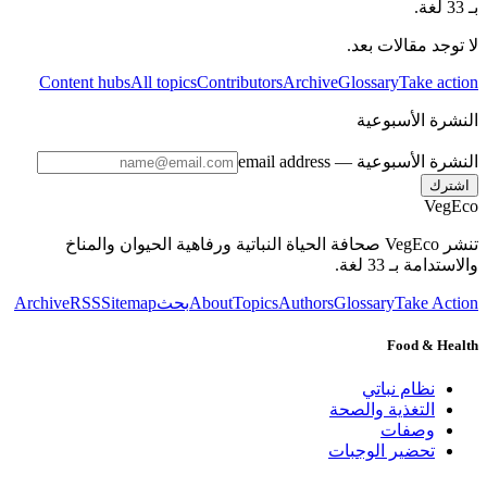
بـ 33 لغة.
لا توجد مقالات بعد.
Content hubs
All topics
Contributors
Archive
Glossary
Take action
النشرة الأسبوعية
النشرة الأسبوعية
— email address
اشترك
VegEco
تنشر VegEco صحافة الحياة النباتية ورفاهية الحيوان والمناخ
والاستدامة بـ 33 لغة.
Take Action
Glossary
Authors
Topics
About
بحث
Sitemap
RSS
Archive
Food & Health
نظام نباتي
التغذية والصحة
وصفات
تحضير الوجبات