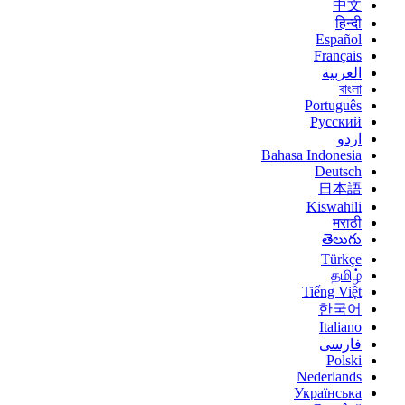
中文
हिन्दी
Español
Français
العربية
বাংলা
Português
Русский
اردو
Bahasa Indonesia
Deutsch
日本語
Kiswahili
मराठी
తెలుగు
Türkçe
தமிழ்
Tiếng Việt
한국어
Italiano
فارسی
Polski
Nederlands
Українська