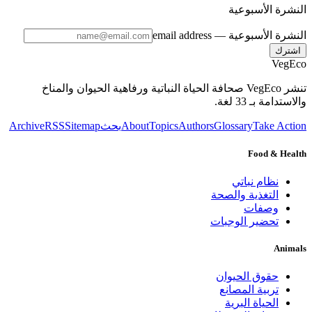
النشرة الأسبوعية
النشرة الأسبوعية
— email address
اشترك
VegEco
تنشر VegEco صحافة الحياة النباتية ورفاهية الحيوان والمناخ
والاستدامة بـ 33 لغة.
Take Action
Glossary
Authors
Topics
About
بحث
Sitemap
RSS
Archive
Food & Health
نظام نباتي
التغذية والصحة
وصفات
تحضير الوجبات
Animals
حقوق الحيوان
تربية المصانع
الحياة البرية