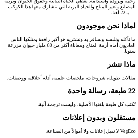
رحمة وبرودة واستدامة. نغطي الحياة النباتية وحقوق الحيوان وتربية
المصانع وتغير المناخ والحياة البرية التي نتشارك معها هذا الكوكب
— بـ 22 لغة.
لماذا نحن موجودون
ما نأكله ونلبسه ونسافر به ونشتريه هو أكبر رافعة يمتلكها الناس
العاديون أمام أزمة المناخ ومعاناة أكثر من 80 مليار حيوان مزرعة
سنوياً.
ماذا ننشر
مقالات طويلة، شروحات، ملخصات علمية، أدلة أخلاقية ووصفات.
22 طبعة، رسالة واحدة
تُكتب كل طبعة بلغتها الأصلية، وليست ترجمة آلية.
مستقلون وبدون إعلانات
VegEco لا تقبل إعلانات ولا أموالاً من الصناعة.