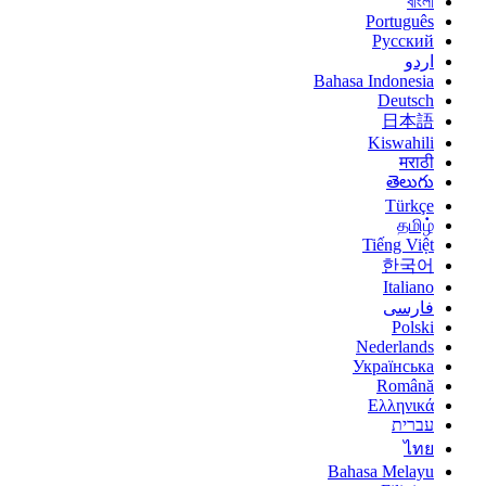
বাংলা
Português
Русский
اردو
Bahasa Indonesia
Deutsch
日本語
Kiswahili
मराठी
తెలుగు
Türkçe
தமிழ்
Tiếng Việt
한국어
Italiano
فارسی
Polski
Nederlands
Українська
Română
Ελληνικά
עברית
ไทย
Bahasa Melayu