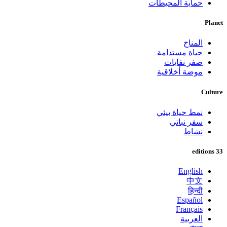
حماية المحيطات
Planet
المناخ
حياة مستدامة
صفر نفايات
موضة أخلاقية
Culture
نمط حياة بيئي
سفر نباتي
نشاط
33 editions
English
中文
हिन्दी
Español
Français
العربية