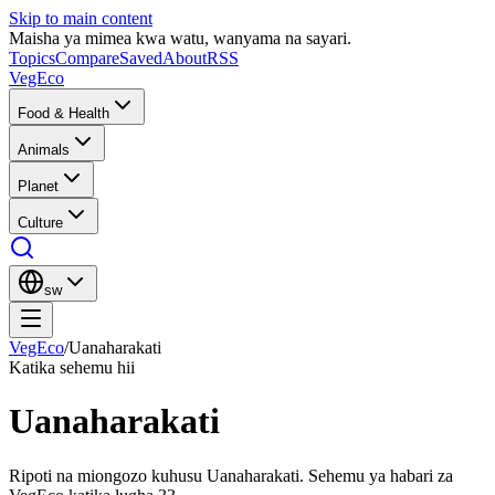
Skip to main content
Maisha ya mimea kwa watu, wanyama na sayari.
Topics
Compare
Saved
About
RSS
VegEco
Food & Health
Animals
Planet
Culture
sw
VegEco
/
Uanaharakati
Katika sehemu hii
Uanaharakati
Ripoti na miongozo kuhusu Uanaharakati. Sehemu ya habari za