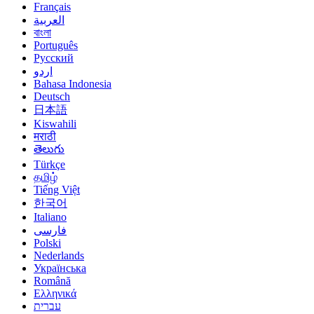
Français
العربية
বাংলা
Português
Русский
اردو
Bahasa Indonesia
Deutsch
日本語
Kiswahili
मराठी
తెలుగు
Türkçe
தமிழ்
Tiếng Việt
한국어
Italiano
فارسی
Polski
Nederlands
Українська
Română
Ελληνικά
עברית