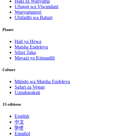
Haki za Wanyama
Ufugaji wa Viwandani
Wanyamapori
Uhifadhi wa Bahari
Planet
Hali ya Hewa
Maisha Endelevu
Sifuri Taka
Mavazi ya Kimaadili
Culture
Mtindo wa Maisha Endelevu
Safari za Vegan
Uanaharakati
33 editions
English
中文
हिन्दी
Español