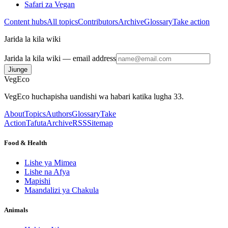
Safari za Vegan
Content hubs
All topics
Contributors
Archive
Glossary
Take action
Jarida la kila wiki
Jarida la kila wiki
— email address
Jiunge
VegEco
VegEco huchapisha uandishi wa habari katika lugha 33.
About
Topics
Authors
Glossary
Take
Action
Tafuta
Archive
RSS
Sitemap
Food & Health
Lishe ya Mimea
Lishe na Afya
Mapishi
Maandalizi ya Chakula
Animals