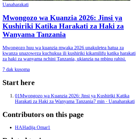
Uanaharakati
Mwongozo wa Kuanzia 2026: Jinsi ya
Kushiriki Katika Harakati za Haki za
Wanyama Tanzania
Mwongozo huu wa kuanzia mwaka 2026 unakuletea hatua za
kwanza unazoweza kuchukua ili kushiriki kikamilifu katika harakati
za haki za wanyama nchini Tanzania, ukianzia na mbinu rahisi.
7
dak kusoma
Start here
01
Mwongozo wa Kuanzia 2026: Jinsi ya Kushiriki Katika
Harakati za Haki za Wanyama Tanzania
7
min ·
Uanaharakati
Contributors on this page
HA
Hadija Omar
1