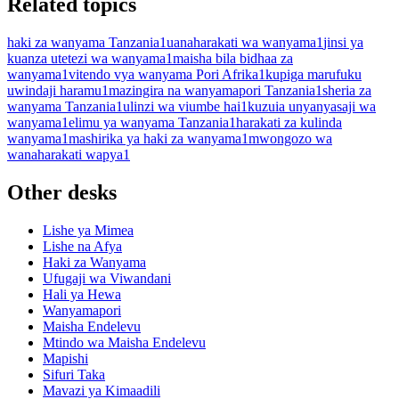
Related topics
haki za wanyama Tanzania
1
uanaharakati wa wanyama
1
jinsi ya
kuanza utetezi wa wanyama
1
maisha bila bidhaa za
wanyama
1
vitendo vya wanyama Pori Afrika
1
kupiga marufuku
uwindaji haramu
1
mazingira na wanyamapori Tanzania
1
sheria za
wanyama Tanzania
1
ulinzi wa viumbe hai
1
kuzuia unyanyasaji wa
wanyama
1
elimu ya wanyama Tanzania
1
harakati za kulinda
wanyama
1
mashirika ya haki za wanyama
1
mwongozo wa
wanaharakati wapya
1
Other desks
Lishe ya Mimea
Lishe na Afya
Haki za Wanyama
Ufugaji wa Viwandani
Hali ya Hewa
Wanyamapori
Maisha Endelevu
Mtindo wa Maisha Endelevu
Mapishi
Sifuri Taka
Mavazi ya Kimaadili