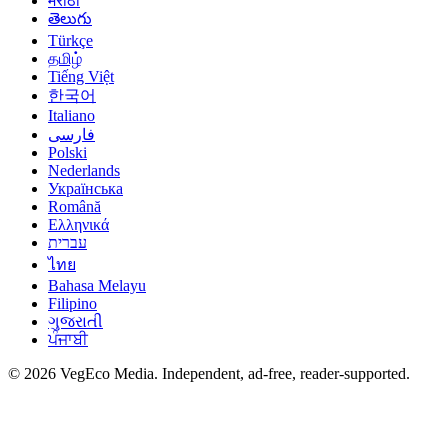
मराठी
తెలుగు
Türkçe
தமிழ்
Tiếng Việt
한국어
Italiano
فارسی
Polski
Nederlands
Українська
Română
Ελληνικά
עברית
ไทย
Bahasa Melayu
Filipino
ગુજરાતી
ਪੰਜਾਬੀ
©
2026
VegEco Media. Independent, ad-free, reader-supported.