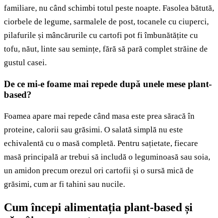
familiare, nu când schimbi totul peste noapte. Fasolea bătută,
ciorbele de legume, sarmalele de post, tocanele cu ciuperci,
pilafurile și mâncărurile cu cartofi pot fi îmbunătățite cu
tofu, năut, linte sau semințe, fără să pară complet străine de
gustul casei.
De ce mi-e foame mai repede după unele mese plant-
based?
Foamea apare mai repede când masa este prea săracă în
proteine, calorii sau grăsimi. O salată simplă nu este
echivalentă cu o masă completă. Pentru sațietate, fiecare
masă principală ar trebui să includă o leguminoasă sau soia,
un amidon precum orezul ori cartofii și o sursă mică de
grăsimi, cum ar fi tahini sau nucile.
Cum începi alimentația plant-based și