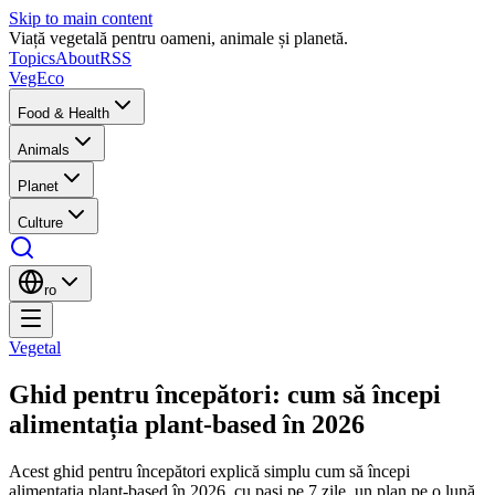
Skip to main content
Viață vegetală pentru oameni, animale și planetă.
Topics
About
RSS
VegEco
Food & Health
Animals
Planet
Culture
ro
Vegetal
Ghid pentru începători: cum să începi
alimentația plant-based în 2026
Acest ghid pentru începători explică simplu cum să începi
alimentația plant-based în 2026, cu pași pe 7 zile, un plan pe o lună