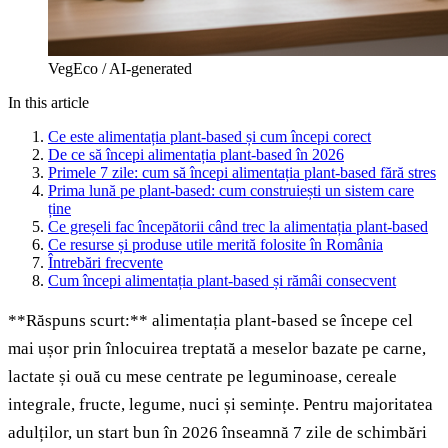
VegEco / AI-generated
In this article
Ce este alimentația plant-based și cum începi corect
De ce să începi alimentația plant-based în 2026
Primele 7 zile: cum să începi alimentația plant-based fără stres
Prima lună pe plant-based: cum construiești un sistem care
ține
Ce greșeli fac începătorii când trec la alimentația plant-based
Ce resurse și produse utile merită folosite în România
Întrebări frecvente
Cum începi alimentația plant-based și rămâi consecvent
**Răspuns scurt:** alimentația plant-based se începe cel
mai ușor prin înlocuirea treptată a meselor bazate pe carne,
lactate și ouă cu mese centrate pe leguminoase, cereale
integrale, fructe, legume, nuci și semințe. Pentru majoritatea
adulților, un start bun în 2026 înseamnă 7 zile de schimbări