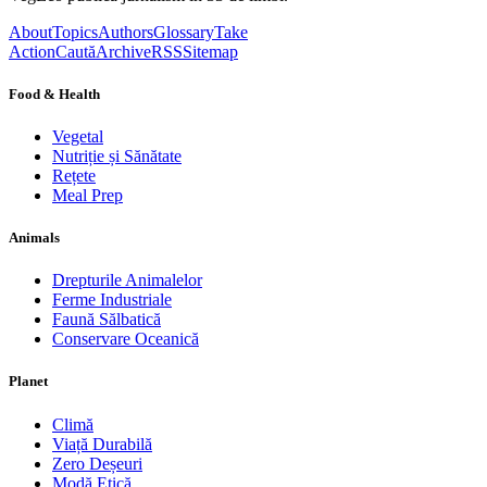
About
Topics
Authors
Glossary
Take
Action
Caută
Archive
RSS
Sitemap
Food & Health
Vegetal
Nutriție și Sănătate
Rețete
Meal Prep
Animals
Drepturile Animalelor
Ferme Industriale
Faună Sălbatică
Conservare Oceanică
Planet
Climă
Viață Durabilă
Zero Deșeuri
Modă Etică