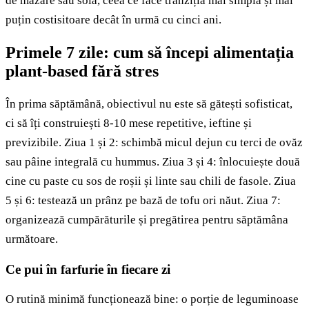
de mazăre sau soia, ceea ce face tranziția mai simplă și mai
puțin costisitoare decât în urmă cu cinci ani.
Primele 7 zile: cum să începi alimentația
plant-based fără stres
În prima săptămână, obiectivul nu este să gătești sofisticat,
ci să îți construiești 8-10 mese repetitive, ieftine și
previzibile. Ziua 1 și 2: schimbă micul dejun cu terci de ovăz
sau pâine integrală cu hummus. Ziua 3 și 4: înlocuiește două
cine cu paste cu sos de roșii și linte sau chili de fasole. Ziua
5 și 6: testează un prânz pe bază de tofu ori năut. Ziua 7:
organizează cumpărăturile și pregătirea pentru săptămâna
următoare.
Ce pui în farfurie în fiecare zi
O rutină minimă funcționează bine: o porție de leguminoase