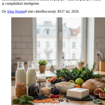
și cumpărături inteligente.
De
Irina Neagu
8
min citire
București, RO
7 iul. 2026