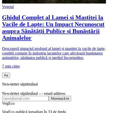
Vegetal
Ghidul Complet al Lamei și Mastitei la
Vacile de Lapte: Un Impact Necunoscut
asupra Sănătății Publice și Bunăstării
Animalelor
Descoperă impactul profund al lamei și mastitei la vacile de lapte,
condiții comune în industria lactatelor care afectează bunăstarea
animalelor, sănătatea publică și mediul înconjurător.
7
min citire
Aa
Newsletter săptămânal
Newsletter săptămânal
— email address
Abonează-te
VegEco
VegEco publică jurnalism în 33 de limbi.