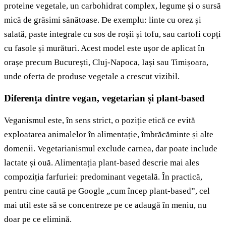
proteine vegetale, un carbohidrat complex, legume și o sursă
mică de grăsimi sănătoase. De exemplu: linte cu orez și
salată, paste integrale cu sos de roșii și tofu, sau cartofi copți
cu fasole și murături. Acest model este ușor de aplicat în
orașe precum București, Cluj-Napoca, Iași sau Timișoara,
unde oferta de produse vegetale a crescut vizibil.
Diferența dintre vegan, vegetarian și plant-based
Veganismul este, în sens strict, o poziție etică ce evită
exploatarea animalelor în alimentație, îmbrăcăminte și alte
domenii. Vegetarianismul exclude carnea, dar poate include
lactate și ouă. Alimentația plant-based descrie mai ales
compoziția farfuriei: predominant vegetală. În practică,
pentru cine caută pe Google „cum încep plant-based”, cel
mai util este să se concentreze pe ce adaugă în meniu, nu
doar pe ce elimină.