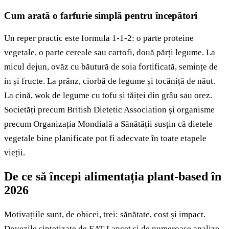
Cum arată o farfurie simplă pentru începători
Un reper practic este formula 1-1-2: o parte proteine
vegetale, o parte cereale sau cartofi, două părți legume. La
micul dejun, ovăz cu băutură de soia fortificată, semințe de
in și fructe. La prânz, ciorbă de legume și tocăniță de năut.
La cină, wok de legume cu tofu și tăiței din grâu sau orez.
Societăți precum British Dietetic Association și organisme
precum Organizația Mondială a Sănătății susțin că dietele
vegetale bine planificate pot fi adecvate în toate etapele
vieții.
De ce să începi alimentația plant-based în
2026
Motivațiile sunt, de obicei, trei: sănătate, cost și impact.
Dovezile sintetizate de EAT-Lancet și de numeroase analize