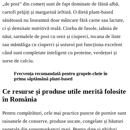
„de post” din comerț sunt de fapt dominate de făină albă,
cartofi prăjiți și margarină ieftină. O dietă plant-based
sănătoasă nu înseamnă doar mâncare fără carne sau lactate,
ci și densitate nutritivă reală. Ciorba de fasole, iahnia de
năut, sarmalele de post cu orez și ciuperci, tocana de linte
sau mămăliga cu ciuperci și usturoi pot funcționa excelent
când sunt completate inteligent cu proteine, verdețuri și
surse de calciu.
Frecvența recomandată pentru grupele-cheie în
prima săptămână plant-based
Ce resurse și produse utile merită folosite
în România
Pentru cumpărături, cele mai practice puncte de pornire sunt
raioanele de conserve, produse uscate, congelate și băuturi
vegetale din supermarketuri mari. Pentru date și ghiduri,