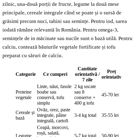
zilnic, una-două porții de fructe, legume la două mese
principale, cereale integrale când se poate și o sursă de
grăsimi precum nuci, tahini sau semințe. Pentru iod, sarea
iodată rămâne relevantă în România. Pentru omega-3,
semințele de in măcinate sau nucile sunt o bază utilă. Pentru
calciu, contează băuturile vegetale fortificate și tofu
preparat cu săruri de calciu.
Cantitate
Preț
Categorie
Ce cumperi
orientativă /
orientativ
7 zile
Linte, năut, fasole
2 kg uscate
Proteine
boabe sau
sau 8
45-70 lei
vegetale
conservă, tofu
conserve +
simplu
400 g tofu
Ovăz, orez, paste
Cereale și
integrale, pâine
3-4 kg total
35-55 lei
bază
integrală, cartofi
Ceapă, morcovi,
roșii, salată,
Legume
5-7 kg total
50-90 lei