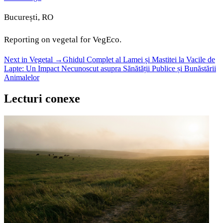
București, RO
Reporting on
vegetal
for VegEco.
Next in Vegetal
→
Ghidul Complet al Lamei și Mastitei la Vacile de
Lapte: Un Impact Necunoscut asupra Sănătății Publice și Bunăstării
Animalelor
Lecturi conexe