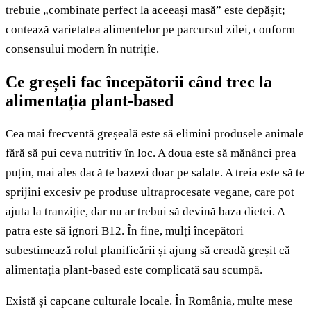
trebuie „combinate perfect la aceeași masă” este depășit;
contează varietatea alimentelor pe parcursul zilei, conform
consensului modern în nutriție.
Ce greșeli fac începătorii când trec la
alimentația plant-based
Cea mai frecventă greșeală este să elimini produsele animale
fără să pui ceva nutritiv în loc. A doua este să mănânci prea
puțin, mai ales dacă te bazezi doar pe salate. A treia este să te
sprijini excesiv pe produse ultraprocesate vegane, care pot
ajuta la tranziție, dar nu ar trebui să devină baza dietei. A
patra este să ignori B12. În fine, mulți începători
subestimează rolul planificării și ajung să creadă greșit că
alimentația plant-based este complicată sau scumpă.
Există și capcane culturale locale. În România, multe mese