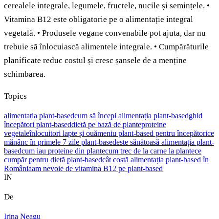
cerealele integrale, legumele, fructele, nucile și semințele. •
Vitamina B12 este obligatorie pe o alimentație integral
vegetală. • Produsele vegane convenabile pot ajuta, dar nu
trebuie să înlocuiască alimentele integrale. • Cumpărăturile
planificate reduc costul și cresc șansele de a menține
schimbarea.
Topics
alimentația plant-based
cum să începi alimentația plant-based
ghid
începători plant-based
dietă pe bază de plante
proteine
vegetale
înlocuitori lapte și ouă
meniu plant-based pentru începători
ce
mănânc în primele 7 zile plant-based
este sănătoasă alimentația plant-
based
cum iau proteine din plante
cum trec de la carne la plante
ce
cumpăr pentru dietă plant-based
cât costă alimentația plant-based în
România
am nevoie de vitamina B12 pe plant-based
IN
De
Irina Neagu