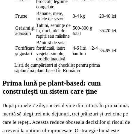
broccoli, legume
congelate
Banane, mere,
Fructe
3-4 kg
20-40 lei
fructe de sezon
Tahini, semințe de
Grăsimi și
500-800 g
in, nuci, ulei de
35-70 lei
adaosuri
total
rapiță sau măsline
Băutură de soia
Fortificare
fortificată, iaurt
4-6 litri + 2-4
35-65 lei
și gustări
vegetal simplu,
iaurturi
drojdie inactivă
Listă de cumpărături și checklist pentru prima
săptămână plant-based în România
Prima lună pe plant-based: cum
construiești un sistem care ține
După primele 7 zile, succesul vine din rutină. În prima lună,
merită să alegi trei mic dejunuri, trei prânzuri și trei cine pe
care le repeți. Aceasta reduce oboseala deciziilor și riscul de
a reveni la opțiuni ultraprocesate. O strategie bună este