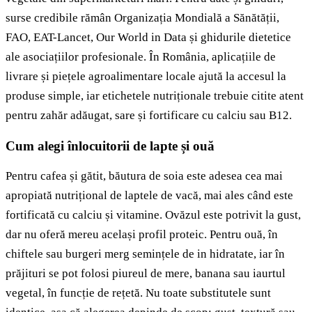
surse credibile rămân Organizația Mondială a Sănătății,
FAO, EAT-Lancet, Our World in Data și ghidurile dietetice
ale asociațiilor profesionale. În România, aplicațiile de
livrare și piețele agroalimentare locale ajută la accesul la
produse simple, iar etichetele nutriționale trebuie citite atent
pentru zahăr adăugat, sare și fortificare cu calciu sau B12.
Cum alegi înlocuitorii de lapte și ouă
Pentru cafea și gătit, băutura de soia este adesea cea mai
apropiată nutrițional de laptele de vacă, mai ales când este
fortificată cu calciu și vitamine. Ovăzul este potrivit la gust,
dar nu oferă mereu același profil proteic. Pentru ouă, în
chiftele sau burgeri merg semințele de in hidratate, iar în
prăjituri se pot folosi piureul de mere, banana sau iaurtul
vegetal, în funcție de rețetă. Nu toate substitutele sunt