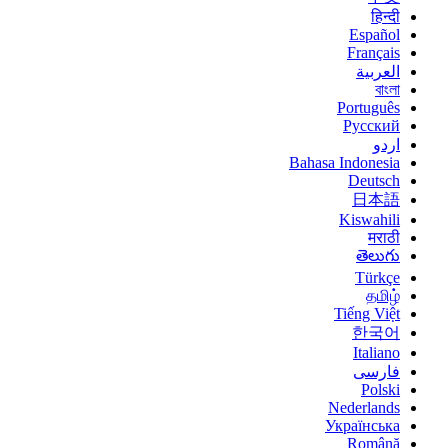
हिन्दी
Español
Français
العربية
বাংলা
Português
Русский
اردو
Bahasa Indonesia
Deutsch
日本語
Kiswahili
मराठी
తెలుగు
Türkçe
தமிழ்
Tiếng Việt
한국어
Italiano
فارسی
Polski
Nederlands
Українська
Română