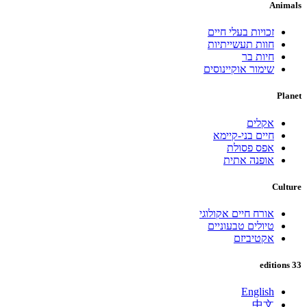
Ani
זכויות בעלי חיים
חוות תעשייתיות
חיות בר
שימור אוקיינוסים
Pl
אקלים
חיים בני-קיימא
אפס פסולת
אופנה אתית
Cul
אורח חיים אקולוגי
טיולים טבעוניים
אקטיביזם
English
中文