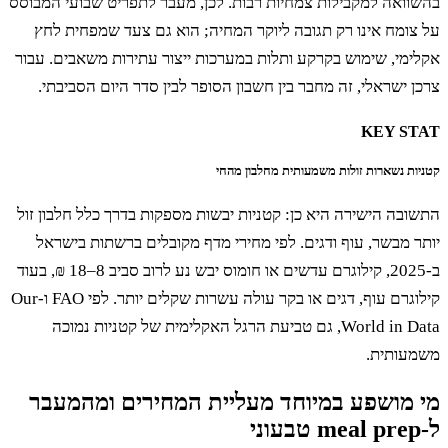
ואה למקבילות צמחיות רבות. לכן, מעבר לתפריט שבועי המבוסס
ומח אינו רק תגובה ליוקר המחיה; הוא גם צעד שמפחית לחץ
מי, שימוש בקרקע ותלות במערכות ייצור עתירות משאבים. עבור
 ישראלי, זה מחבר בין חשבון הסופר לבין סדר היום הסביבתי.
KEY S
ות נשארות זולות משמעותית מחלבון מהחי
בה הישירה היא כן: קטניות יבשות מספקות בדרך כלל חלבון זול
 מבשר, עוף ודגים. לפי מחירי מדף מקובלים ברשתות בישראל
ב-2025, קילוגרם עדשים או חומוס יבש נע לרוב סביב 8–18 ₪, בעוד
קילוגרם עוף, דגים או בקר עולה עשרות שקלים יותר. לפי FAO ו-Our
World in Data, גם טביעת הרגל האקלימית של קטניות נמוכה
עותית.
מושפע במיוחד מעליית המחירים ומהמעבר