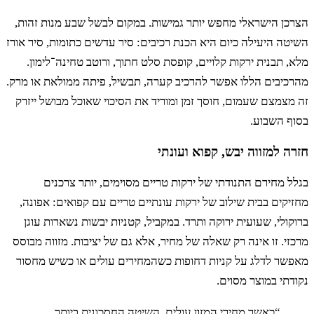
כן הישראלי מחפש יותר גמישות. במקום לבשל שבע מנות זהות,
ה היעילה כיום היא הכנת רכיבים: סיר עדשים כתומות, סיר אורז
 תבנית ירקות קלויים, קופסת סלט חתוך, ורוטב טחינה־לימון.
כיבים הללו אפשר להרכיב קערה, תבשיל, פיתה ממולאת או מרק.
צמצם שעמום, חוסך זמן ומוריד את הסיכוי שאוכל מבושל ייזרק
ף השבוע.
ה למזווה יבש, קפוא ועונתי
 מחירם התנודתי של ירקות טריים מסוימים, יותר צרכנים
קים בבית שילוב של ירקות עונתיים טריים עם קפואים: אפונה,
ולי, שעועית ירוקה ותרד. במקביל, קטניות יבשות נשארות עוגן
י. זו אינה רק שאלה של מחיר, אלא גם של יציבות. מזווה מבוסס
שר לדלג על קניות דחופות כשהמחירים עולים או כשיש מחסור
תי במוצר מסוים.
“
כאשר מחירי המזון עולים, השיטה החסכונית ביותר