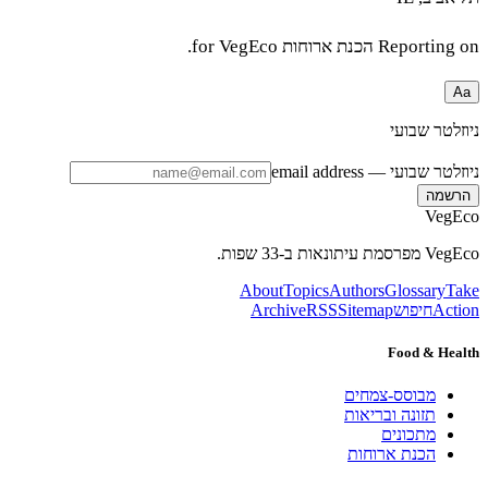
Reporting
הכנת ארוחות
for VegEco.
לטר שבועי
לטר שבועי
— email address
שמה
Veg
יתונאות ב-33 שפות.
About
Topics
Authors
Glossary
T
Ac
חיפוש
Sitemap
RSS
Archive
Food & He
מבוסס-צמחים
תזונה ובריאות
מתכונים
הכנת ארוחות