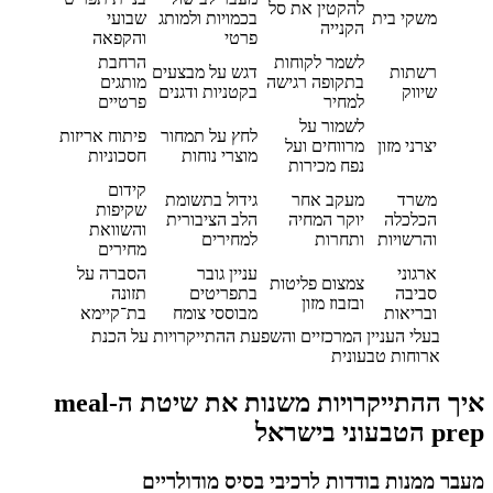
להקטין את סל
משקי בית
בכמויות ולמותג
שבועי
הקנייה
פרטי
והקפאה
לשמר לקוחות
הרחבת
רשתות
דגש על מבצעים
בתקופה רגישה
מותגים
שיווק
בקטניות ודגנים
למחיר
פרטיים
לשמור על
לחץ על תמחור
פיתוח אריזות
יצרני מזון
מרווחים ועל
מוצרי נוחות
חסכוניות
נפח מכירות
קידום
משרד
מעקב אחר
גידול בתשומת
שקיפות
הכלכלה
יוקר המחיה
הלב הציבורית
והשוואת
והרשויות
ותחרות
למחירים
מחירים
ארגוני
עניין גובר
הסברה על
צמצום פליטות
סביבה
בתפריטים
תזונה
ובזבוז מזון
ובריאות
מבוססי צומח
בת־קיימא
בעלי העניין המרכזיים והשפעת ההתייקרויות על הכנת
ארוחות טבעונית
איך ההתייקרויות משנות את שיטת ה-meal
וני בישראל
ר ממנות בודדות לרכיבי בסיס מודולריים