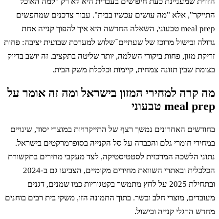
ית שמעניינת כעת חיפושים בעברית היא לא רק "למה האוכל
יקר", אלא "מה עושים עכשיו בבית". עבור צרכנים שמחפשים
meal prep טבעוני, השאלה החדשה היא איך להפוך קנייה אחת
ה ובישול מרוכז של שעתיים־שלוש למערכת שבועית יציבה: פחות
ת מזון, פחות ביקורי השלמה, יותר שליטה בתקציב. זה יושב בדיוק
ת שבין תזונה צמחית, קיימות וכלכלת משק הבית.
קרה למחירי המזון בישראל ומה זה אומר על
meal  טבעוני
שים האחרונים נמשך רצף של התייקרויות במוצרי יסוד, שינויים
רי חומרי גלם והכבדה על סל הקנייה בסופרמרקטים בישראל.
ני הלשכה המרכזית לסטטיסטיקה, לצד מעקבי מחירים בתקשורת
הכלכלית ובאתרי השוואת מחירים מקומיים, הצביעו גם ב-2024
ובתחילת 2025 על לחץ מתמשך בקטגוריות כמו שמנים, דגנים
דים, מוצרי חלב ובשר. בתוך התמונה הזו, משקי בית רבים בוחנים
 הרגלי קנייה ובישול.