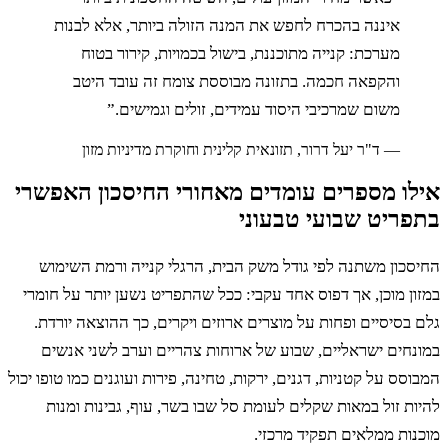
איננה בהכרח לחפש את המנה הזולה ביותר, אלא לבנות
מערכת: קנייה מתוכננת, בישול בכמויות, קירור בטוח
והקפאה חכמה. בתזונה מבוססת צומח זה עובד היטב
משום שמרכיבי היסוד עמידים, זולים וגמישים.
”
—
ד"ר יעל דרור, תזונאית קלינית וחוקרת מדיניות מזון
ו מספרים עומדים מאחורי החיסכון האפשרי
ריט שבועי טבעוני
כון משתנה לפי גודל משק הבית, הרגלי קנייה ורמת השימוש
ן מוכן, אך דפוס אחד עקבי: ככל שהתפריט נשען יותר על חומרי
בסיסיים ופחות על מוצרים ארוזים ויקרים, כך ההוצאה יורדת.
חים ישראליים, שבוע של ארוחות צהריים וערב לשני אנשים
סס על קטניות, דגנים, ירקות, טחינה, פירות ועוגנים כמו טופו יכול
ת זול במאות שקלים לעומת סל שבו בשר, עוף, גבינות ומנות
ות ממלאים תפקיד מרכזי.