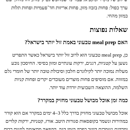
כפול: פחות בזבוז מזון, פחות אריזות חד־פעמיות ופחות תלות
ן מהחי.
ות נפוצות
ת זול יותר בישראל?
כן, meal prep טבעוני הוא לרוב זול יותר בישראל כאשר התפריט
 על קטניות, דגנים, ירקות עונתיים ומזון בסיסי. החיסכון נובע
ת נמוכה יותר לקילוגרם חלבון וסיבולת טובה יותר של חומרי גלם
וה. אם מוסיפים פחות מוצרים מעובדים יקרים ופחות קניות
ה, ההוצאה השבועית יורדת עוד יותר.
 זמן אוכל מבושל טבעוני מחזיק במקרר?
אוכל מבושל טבעוני מחזיק בדרך כלל 3–4 ימים במקרר אם הוא קורר
רות ונשמר בקופסאות סגורות היטב. אורז, קטניות, ירקות קלויים
קים נשמרים היטב בפרק הזמן הזה. הקפאה מתאימה למנות רבות,