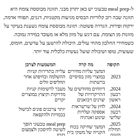
ל-meal prep טבעוני יש כאן יתרון מבני. תזונה מבוססת צומח היא
ה שבה רוב קלוריות הבסיס מגיעות מקטניות, דגנים, תפוחי אדמה,
ת ופירות. הגדרה פשוטה: תזונה מבוססת צומח נשענת בעיקר על
ות מן הצומח, עם דגש על מזון מלא או מעובד במידה נמוכה.
ירי החלבון מהחי עולים, היכולת להישען על עדשים, חומוס,
ית, טופו ושיבולת שועל נעשית כלכלית עוד יותר.
תקופה
מה קרה
המשמעות לצרכן
המשך עליות מחירים
עלייה בתדירות קניות
2023
במוצרי מזון בסיסיים
ההשלמה ובחיפוש אחר
ברשתות
תחליפים זולים
2024,
דיווחים מחודשים על
מעבר לרשימות קניות
רבעון
התייקרויות של
מדויקות וקיצוץ במוצרים
ראשון
יצרנים ויבואנים
יקרים
2024,
לחץ על שרשראות
יותר צרכנים פונים לבישול
רבעון
אספקה ועלויות
בכמויות ולהקפאה
שלישי
שינוע ואנרגיה
2025,
meal prep טבעוני הופך
המשך שחיקה בכוח
תחילת
לשיטה לחיסכון ולצמצום
הקנייה של משקי בית
השנה
בזבוז