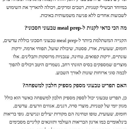
חד תבשילי קטניות, רטבים ומרקים, ויכולה להאריך את השימוש
ועות אחדים ללא פגיעה משמעותית באיכות.
כדאי לקנות ל-meal prep טבעוני חסכוני?
הקנייה המשתלמת ביותר ל-meal prep טבעוני חסכוני כוללת עדשים,
ס, שעועית, אורז, פסטה, שיבולת שועל, תפוחי אדמה, ירקות
יים, ירקות קפואים, טחינה, עגבניות מרוסקות ותבלינים. אלו
ים שמספקים בסיס תזונתי רחב, נשמרים היטב ויכולים להפוך
 סוגי ארוחות שונות לאורך השבוע.
 תפריט טבעוני מספק מספיק חלבון למשפחה?
תפריט טבעוני יכול לספק מספיק חלבון למשפחה כאשר הוא כולל
ן יומי של קטניות, מוצרי סויה, דגנים, אגוזים וזרעים. עדשים,
ס, שעועית, טופו וטחינה הם מקורות יעילים ונגישים. גופי בריאות
אומיים כמו ארגון הבריאות העולמי ותזונאים קליניים מסכימים