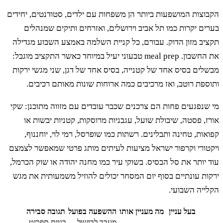
צות המושפעות ביותר הן משפחות עם ילדים, סטודנטים, יחידים
ם יקרות כמו תל אביב וירושלים, ואזרחים ותיקים שמנהלים
ב מזון הדוק. עבורם, כל קניית השלמה באמצע השבוע מגדילה
את החשבון. meal prep טבעוני יעיל במיוחד כאשר התקציב מוגבל:
ים בסיס אחד של קטנייה, בסיס אחד של דגן, שני מגשי ירקות
פת רוטב, ואז מרכיבים כמה ארוחות שונות מאותם רכיבים.
נפגעים פחות הם צרכנים שכבר עובדים עם מזווה מתוכנן: שקי
, פסטה, שיבולת שועל, עגבניות מרוסקות, קטניות יבשות או
ות, טחינה ותבלינים. רשתות כמו שופרסל, רמי לוי, יוחננוף,
טורי וקרפור ישראל מציעות לעיתים מותג פרטי שמאפשר לצמצם
יותר את סל הבסיס. בשוקי עיר כמו מחנה יהודה או שוק הכרמל,
ת עונתיים בסוף יום המסחר יכולים להוזיל משמעותית את מגש
יה השבועי.
בעל עניין
מה מעניין אותו
ההשפעה בפועל
תגובה סבירה
מעבר לבישול
בניית תפריט