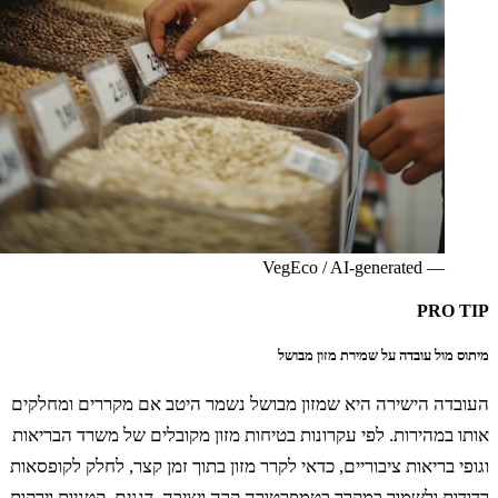
VegEco / AI-generated
—
PRO 
 מול עובדה על שמירת מזון מבושל
בדה הישירה היא שמזון מבושל נשמר היטב אם מקררים ומחלקים
 במהירות. לפי עקרונות בטיחות מזון מקובלים של משרד הבריאות
י בריאות ציבוריים, כדאי לקרר מזון בתוך זמן קצר, לחלק לקופסאות
ות ולשמור במקרר בטמפרטורה קרה ויציבה. דגנים, קטניות וירקות