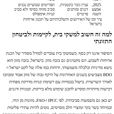
2025,
עניין גובר בקטניות,
תפריטים שבועיים נבנים
אמצע
דגנים ומותגים
סביב מזווה בסיסי ולא סביב
השנה
פרטיים
קניות אימפולס
ציר זמן של האירועים והשלכותיהם על תכנון ארוחות
בישראל
 זה חשוב למשקי בית, לקיימות ולביטחון
ונתי
ור איננו רק כסף. כשמשקי בית עוברים למודל מסודר של הכנת
ות לשבוע, הם מקטינים גם בזבוז מזון. בישראל, בזבוז מזון הוא
 מדיניות וכלכלה משמעותי, ודוחות כמו אלה של לקט ישראל ו-
BDO מצביעים בשנים האחרונות על היקף גבוה של מזון אבוד ומבוזבז
רך השרשרת. בישול בכמויות עם רשימת קניות מדויקת מפחית
ות מיותרות ומסייע לתכנן שימוש מלא בירקות, קטניות ודגנים.
יש כאן גם משמעות סביבתית. לפי IPCC ו-FAO, מזונות מן החי,
וחד בשר בקר ומוצרי חלב מסוימים, נוטים להיות עתירי פליטות