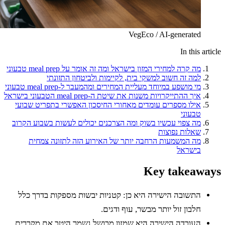
VegEco / AI-generated
In this ar
מה קרה למחירי המזון בישראל ומה זה אומר על meal prep טבעוני
למה זה חשוב למשקי בית, לקיימות ולביטחון התזונתי
מי מושפע במיוחד מעליית המחירים ומהמעבר ל-meal prep טבעוני
איך ההתייקרויות משנות את שיטת ה-meal prep הטבעוני בישראל
אילו מספרים עומדים מאחורי החיסכון האפשרי בתפריט שבועי
טבעוני
מה צפוי עכשיו בשוק ומה הצרכנים יכולים לעשות בשבוע הקרוב
שאלות נפוצות
מה המשמעות הרחבה יותר של האירוע הזה לתזונה צמחית
בישראל
Key takeawa
התשובה הישירה היא כן: קטניות יבשות מספקות בדרך כלל
חלבון זול יותר מבשר, עוף ודגים.
העובדה הישירה היא שמזון מבושל נשמר היטב אם מקררים