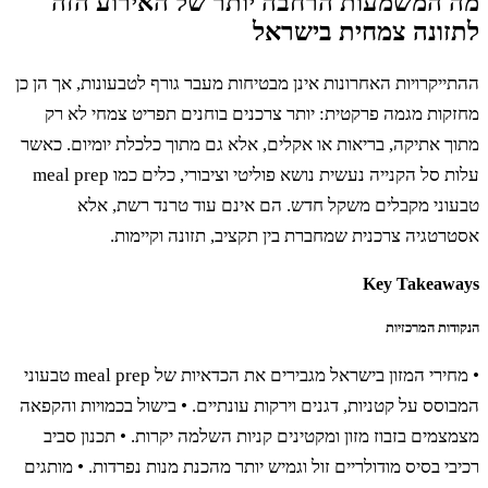
 המשמעות הרחבה יותר של האירוע הזה
ונה צמחית בישראל
יקרויות האחרונות אינן מבטיחות מעבר גורף לטבעונות, אך הן כן
ות מגמה פרקטית: יותר צרכנים בוחנים תפריט צמחי לא רק
 אתיקה, בריאות או אקלים, אלא גם מתוך כלכלת יומיום. כאשר
עלות סל הקנייה נעשית נושא פוליטי וציבורי, כלים כמו meal prep
וני מקבלים משקל חדש. הם אינם עוד טרנד רשת, אלא
טגיה צרכנית שמחברת בין תקציב, תזונה וקיימות.
Key Takeaw
ות המרכזיות
• מחירי המזון בישראל מגבירים את הכדאיות של meal prep טבעוני
סס על קטניות, דגנים וירקות עונתיים. • בישול בכמויות והקפאה
מים בזבוז מזון ומקטינים קניות השלמה יקרות. • תכנון סביב
י בסיס מודולריים זול וגמיש יותר מהכנת מנות נפרדות. • מותגים