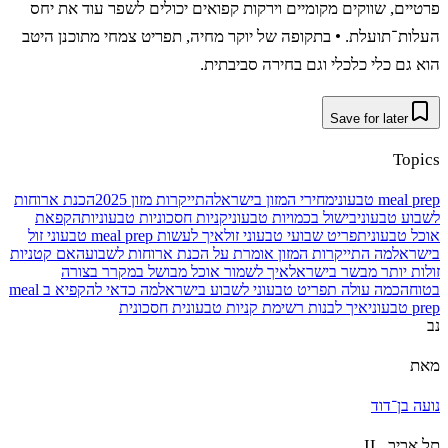
ים, שווקים מקומיים וירקות קפואים יכולים לשפר עוד את יחס
ת־תועלת. • בתקופה של יוקר מחיה, תפריט צמחי מתוכנן היטב
גם כלי כלכלי וגם בחירה סביבתית.
Save for later
Top
mea טבעוני
מחירי המזון בישראל
התייקרות מזון 2025
הכנת ארוחות
ע טבעוני
בישול בכמויות טבעוני
קניות חסכוניות טבעוניות
הקפאת
 טבעוני
תפריט שבועי טבעוני זול
איך לעשות meal prep טבעוני זול
ראל
מה התייקרות המזון אומרת על הכנת ארוחות לשבוע
האם קטניות
ת יותר מבשר בישראל
איך לשמור אוכל מבושל במקרר בצורה
חה
כמה עולה תפריט טבעוני לשבוע בישראל
מה כדאי להקפיא ב meal
ני
איך לבנות רשימת קניות טבעונית חסכונית
 בן־דוד
יב, IL