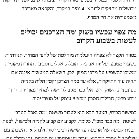
מבושלים מחזיקים לרוב 3–4 ימים במקרר, והקפאה מאריכה
עותית את חיי המדף.
צפוי עכשיו בשוק ומה הצרכנים יכולים
שות בשבוע הקרוב
ח הקצר לא צפויה היעלמות מוחלטת של לחצי המחיר. תנודתיות
י מטבע, עלויות אנרגיה, תובלה, אקלים וסביבת תחרות מקומית
יכו להשפיע על מדפי המזון. לכן, השאלה המעשית איננה אם
 עוד התייקרות, אלא עד כמה הצרכן יקטין תלות בקנייה
טנית. השוק הישראלי כבר מגיב לדרישה למחיר נמוך יותר דרך
 פרטי, חבילות חסכון ומבצעי עומק על מוצרי יסוד.
שור הביתי, הצעד הבא הוא לעבור משיטת "מה נאכל הערב"
ת "מה כבר מוכן". כלומר, לקבוע יום קבוע לקנייה ולבישול, לבנות
ית קבועה של ארבעה עד שישה רכיבי יסוד, ולנהל את השבוע עם
ב של מקרר ומקפיא. עבור מי שמחפש גם קיימות, זהו מהלך עם