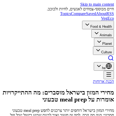
Skip to main con
 מבוססי-צמחים לאנשים, לחיות ולכוכב.
Topics
Compare
Saved
About
Veg
Food & Hea
Anim
Pla
Cult
he
ת ארוחות
רי המזון בישראל מוסברים: מה ההתייקרויות
 על meal prep טבעוני
מחירי המזון בישראל דוחפים יותר צרכנים לחפש meal prep טבעוני
ני; הנה מה קרה, למה זה חשוב ואיך לבנות שבוע בישול יעיל וזול